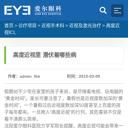
首页
>
诊疗项目
>
近视手术科
>
近视及激光治疗
>
高度近
视ICL
高度近视里 潜伏着哪些病
作者：admin_lbb
时间：2015-03-09
假期对不少宅在家里的孩子来说，是尽情看电视、玩电脑的
“黄金时间”。家长可要注意了，暑假也是近视度数加深的“黄
金时间”，一个暑假过后近视度数加深50度甚至上百度的孩
子每年都有。一旦跨入“高度近视”的行列，其危害就不仅是
看不清那么简单。
沈阳爱尔眼科医院方学军院长提醒，高度近视可能会带来一