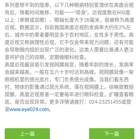
系列意想不到的隐患，以下几种眼病特别爱潜伏在高度近视
背后，随着时间推移，可能一一“现身”。近视度数在600度
以上（单眼或双眼）、眼轴长度大于26毫米，就被称为高度
近视。数据显示，目前我国高度近视的发病率大约在2%左
右，城市中的患者要明显多于农村地区，女性多于男性。高
度近视又称病理性近视，它不仅会带来视力问题，还有可能
会导致眼内组织出现广泛的退化。这类人需要比普通人更注
意呵护自己的双眼、定期做眼科检查。
高度近视最容易引发视网膜病变，随着年龄的增长，发病率
会越来越高，一般在五六十岁时达到高峰。视网膜就像一架
照相机里的感光底片，专门负责感光成像。当我们看东西
时，物体的影像通过屈光系统，落在视网膜上。徐格致教授
提醒，高度近视患者一定要每年进行眼科检查，扩瞳查看眼
底、是否出现异常。更多详情请拨打：024-23251455或登
录
www.eye024.com
。
上一篇
下一篇