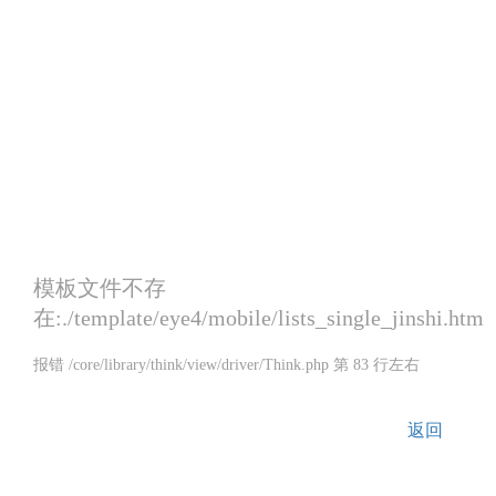
模板文件不存
在:./template/eye4/mobile/lists_single_jinshi.htm
报错 /core/library/think/view/driver/Think.php 第 83 行左右
返回