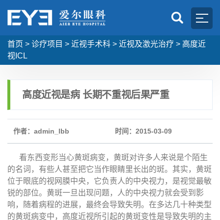
首页
>
诊疗项目
>
近视手术科
>
近视及激光治疗
>
高度近
视ICL
高度近视是病 长期不重视后果严重
作者：admin_lbb
时间：2015-03-09
看东西变形当心黄斑病变，黄斑对许多人来说是个陌生
的名词，有些人甚至把它当作眼睛里长出的斑。其实，黄斑
位于眼底的视网膜中央，它负责人的中央视力，是视觉最敏
锐的部位。黄斑一旦出现问题，人的中央视力就会受到影
响，随着病程的进展，最终会导致失明。在多达几十种类型
的黄斑病变中，高度近视所引起的黄斑变性是导致失明的主