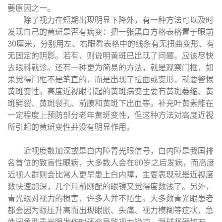
要原因之一。
除了视力在短期出现明显下降外，有一种方法可以及时
发现自己的黄斑是否有病变：把一张黑白方格表格置于眼前
30厘米，分别用左、右眼看表格中的线条有无扭曲变形、有
无固定的阴影。若有，则说明黄斑已出现了问题，应该尽快
去眼科就诊。还有一种更为简易的方法，就是观察门框，如
果觉得门框不是笔直的，而是出现了扭曲或变形，就要警惕
黄斑变性。高度近视眼引起的黄斑病变主要有黄斑萎缩、黄
斑劈裂、黄斑裂孔、前膜和黄斑下出血等。补充叶黄素能在
一定程度上预防部分老年黄斑变性，但这种方法对高度近视
所引起的黄斑变性并没有明显作用。
近视度数加深或是白内障青光眼信号，白内障是我国排
名首位的致盲性眼病，大多数人会在60岁之后发病，而高度
近视人群则会比常人更早患上白内障，主要表现就是近视度
数快速加深，几个月前刚配的眼镜又觉得度数浅了。另外，
青光眼对视力的损害，许多人并不陌生。大多数青光眼患者
都会因为眼压升高而出现眼胀、头痛、视力模糊等症状，急