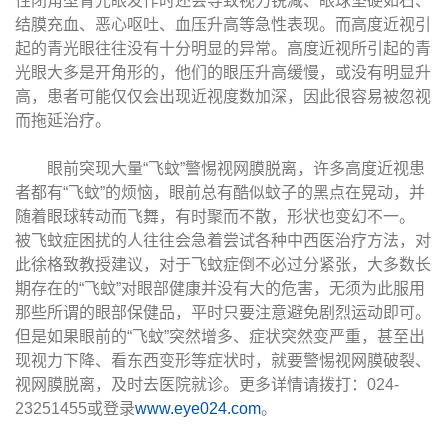
性闭角型青光眼发作时还会导致视力锐减、眼球坚硬如石、
结膜充血、恶心呕吐、血压升高等急性表现。而高度近视引
起的青光眼往往没有十分明显的异常。高度近视所引起的青
光眼大多是开角形的，他们的眼压升高缓慢，或没有明显升
高，患者可能仅仅会出现近视度数加深，因此很容易被忽视
而拖延治疗。
眼前突现大量“飞蚊”警惕视网膜脱离，许多高度近视患
者都有“飞蚊”的烦恼，眼前总有酷似蚊子的黑点在晃动，并
随着眼球转动而飞舞，有时聚而不散，形状也变幻不一。
被飞蚊症困扰的人往往会急着尝试各种中西医治疗方法，对
此徐格致教授建议，对于飞蚊症倒不必过分紧张，大多数长
期存在的“飞蚊”对眼部健康并没有大的危害，无须为此服用
那些所谓的眼部保健品，平时只要注意避免剧烈运动即可。
但是如果眼前的“飞蚊”突然增多、症状突然变严重，甚至出
现视力下降、看东西变形等症状时，就要警惕视网膜破裂、
视网膜脱离，及时去医院就诊。更多详情请拨打：024-
23251455或登录
www.eye024.com
。