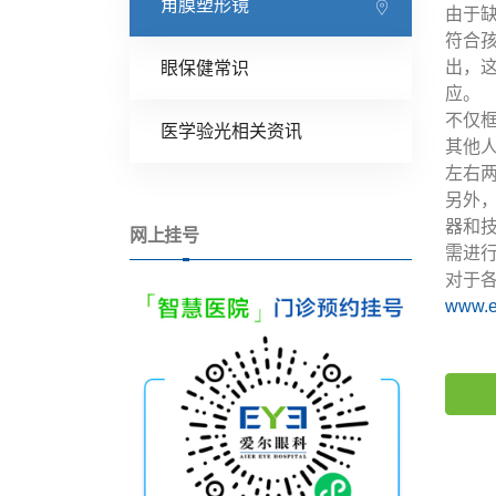
角膜塑形镜
由于
符合
出，
眼保健常识
应。
不仅
医学验光相关资讯
其他
左右
另外
器和
网上挂号
需进
对于
www.e