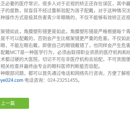
缺乏必要的医疗常识，很多人对于近视的矫正还存在误区，其中
孩子的度数，就盲目不经过重新验配为孩子配戴，对于这种情况
这种操作方式是极其伤害青少年眼睛的，不仅不能够有效矫正近
框架镜如此，角膜塑形镜更是如此，角膜塑形镜是严格根据每个
人是不可以配戴的，否则会产生比框架镜更严重的危害。不仅如
两眼，不能左眼右戴，即使自己的眼镜戴错了，也同样会产生危
，配戴MCT是一种医学行为，必须由取得职业资质的医疗机构和
技术都过硬的大医院，切记不可在非医疗机构去验配，不可贪图
行相关检查并最终由专业的眼科医师判断能否验配。
各种眼部问题，都可以首先通过电话和网络先行咨询，方便了解
ye024.com
电话咨询：024-23251455。
上一篇