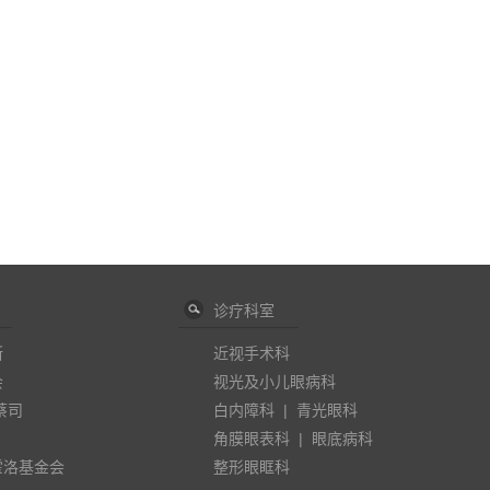
诊疗科室
斯
近视手术科
会
视光及小儿眼病科
蔡司
白内障科
|
青光眼科
角膜眼表科
|
眼底病科
霍洛基金会
整形眼眶科