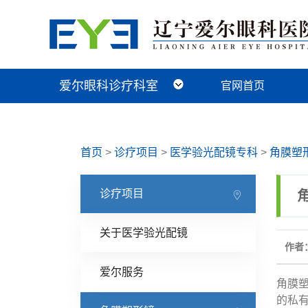
爱尔眼科诊疗科室
官网首页
近视手术科
视光及小儿眼病科
白内障科
青光眼科
角膜眼表科
整形眼眶科
眼底病科
中医眼科
首页
>
诊疗项目
>
医学验光配镜专科
>
角膜塑
诊疗项目
关于医学验光配镜
作者：
爱尔服务
角膜
的私