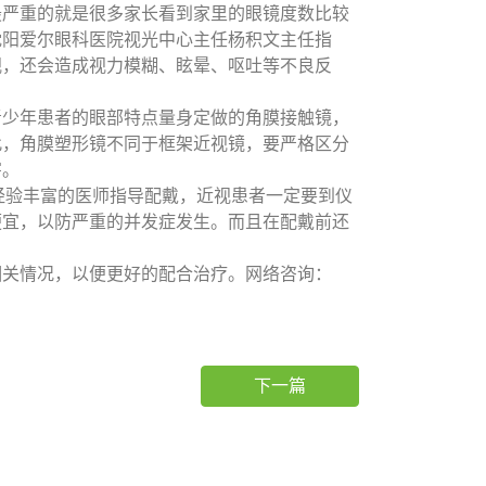
最严重的就是很多家长看到家里的眼镜度数比较
沈阳爱尔眼科医院视光中心主任杨积文主任指
视，还会造成视力模糊、眩晕、呕吐等不良反
青少年患者的眼部特点量身定做的角膜接触镜，
此，角膜塑形镜不同于框架近视镜，要严格区分
害。
经验丰富的医师指导配戴，近视患者一定要到仪
便宜，以防严重的并发症发生。而且在配戴前还
相关情况，以便更好的配合治疗。网络咨询：
下一篇