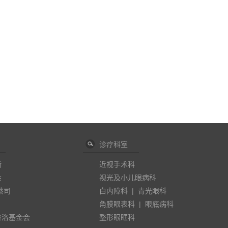
诊疗科室
斯
近视手术科
会
视光及小儿眼病科
蔡司
白内障科
|
青光眼科
角膜眼表科
|
眼底病科
霍洛基金会
整形眼眶科