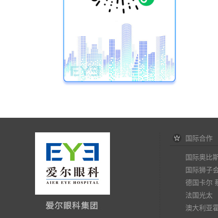
国际合作
国际奥比
国际狮子
德国卡尔 
法国光太
澳大利亚