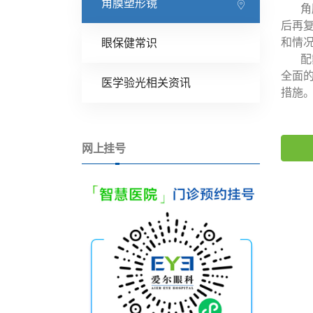
角膜塑形镜
角膜
后再
和情
眼保健常识
配戴
全面
医学验光相关资讯
措施
网上挂号