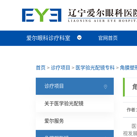
爱尔眼科诊疗科室
官网首页
近视手术科
视光及小儿眼病科
白内障科
青光眼科
角膜眼表科
整形眼眶科
眼底病科
中医眼科
首页
>
诊疗项目
>
医学验光配镜专科
>
角膜塑
诊疗项目
关于医学验光配镜
作者：
爱尔服务
医学
视发