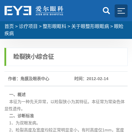
首页
>
诊疗项目
>
整形眼眶科
>
关于眼整形眼眶病
>
眼睑
疾病
睑裂狭小综合征
作者：角膜及眼表中心
时间：2012-02-14
一、概述
本征为一种先天异常，以睑裂狭小为其特征。本征常为常染色体
显性遗传。
二、诊断标准
1、为双眼发病。
2、睑裂高度及宽度均较正常明显变小，有时高度仅1mm，宽度