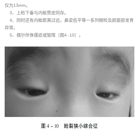
仅为13mm。
3、上睑下垂与内眦赘皮同存。
4、同时还有内眦距离过远，鼻梁低平等一系列眼睑及颜面部发育
异常。
5、偶尔伴侏儒症或智障（图4 -10）。