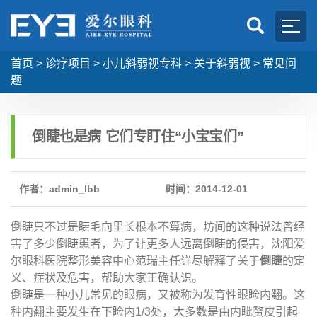
首页
>
诊疗项目
>
小儿斜弱视专科
>
关于斜弱视
>
常见问
题
倒睫也是病 它们专盯住“小宝宝们”
作者：admin_lbb
时间：2014-12-01
倒睫只不过是睫毛向里长根本不算病，坊间的这种说法曾经
害了多少倒睫患者，为了让更多人远离倒睫的侵害，沈阳爱
尔眼科医院整形美容中心范瑞主任详尽解释了关于
倒睫
的定
义、症状及危害，帮助大家正确认识。
倒睫是一种小儿常见的眼病，又被称为发育性眼睑内翻。这
种内翻主要发生在下睑内1/3处，大多数是由内眦赘皮引起