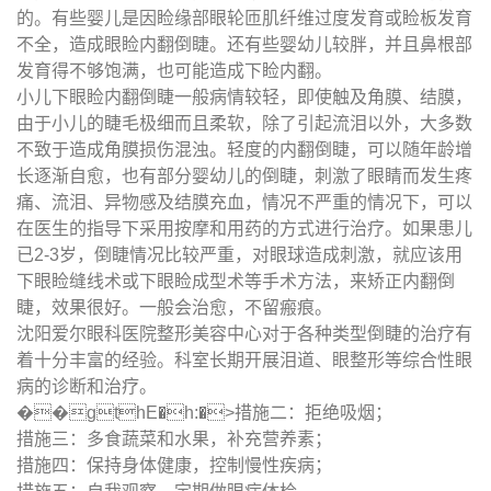
的。有些婴儿是因睑缘部眼轮匝肌纤维过度发育或睑板发育
不全，造成眼睑内翻倒睫。还有些婴幼儿较胖，并且鼻根部
发育得不够饱满，也可能造成下睑内翻。
小儿下眼睑内翻倒睫一般病情较轻，即使触及角膜、结膜，
由于小儿的睫毛极细而且柔软，除了引起流泪以外，大多数
不致于造成角膜损伤混浊。轻度的内翻倒睫，可以随年龄增
长逐渐自愈，也有部分婴幼儿的倒睫，刺激了眼睛而发生疼
痛、流泪、异物感及结膜充血，情况不严重的情况下，可以
在医生的指导下采用按摩和用药的方式进行治疗。如果患儿
已2-3岁，倒睫情况比较严重，对眼球造成刺激，就应该用
下眼睑缝线术或下眼睑成型术等手术方法，来矫正内翻倒
睫，效果很好。一般会治愈，不留瘢痕。
沈阳爱尔眼科医院整形美容中心对于各种类型倒睫的治疗有
着十分丰富的经验。科室长期开展泪道、眼整形等综合性眼
病的诊断和治疗。
��gthE�h:�>措施二：拒绝吸烟；
措施三：多食蔬菜和水果，补充营养素；
措施四：保持身体健康，控制慢性疾病；