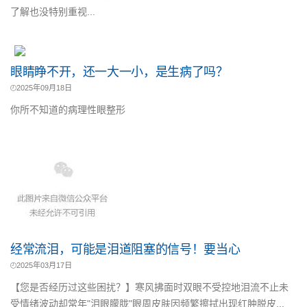
了解也没特别重视...
眼睛睁不开，还一大一小，是生病了吗？
2025年09月18日
你所不知道的病理性眼整形
经常流泪，可能是泪道阻塞的信号！要当心
2025年03月17日
【您是否经历过这些困扰？】寒风拂面时双眼不受控地泪流不止未
受情绪波动却常年"泪眼朦胧"眼周皮肤因频繁擦拭出现红肿脱皮...