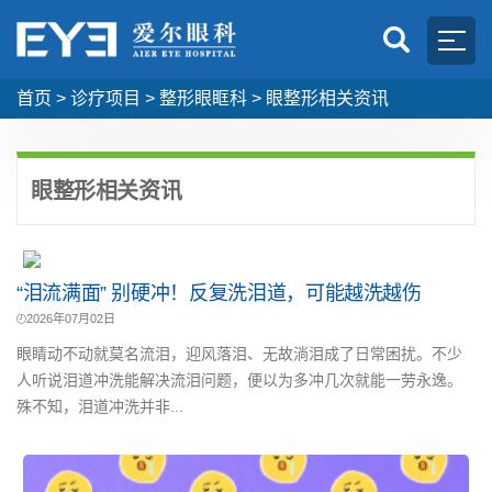
首页
>
诊疗项目
>
整形眼眶科
>
眼整形相关资讯
眼整形相关资讯
“泪流满面” 别硬冲！反复洗泪道，可能越洗越伤
2026年07月02日
眼睛动不动就莫名流泪，迎风落泪、无故淌泪成了日常困扰。不少
人听说泪道冲洗能解决流泪问题，便以为多冲几次就能一劳永逸。
殊不知，泪道冲洗并非...