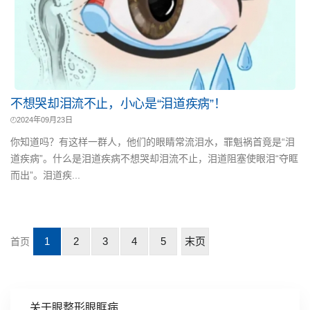
不想哭却泪流不止，小心是“泪道疾病”！
2024年09月23日
你知道吗？有这样一群人，他们的眼睛常流泪水，罪魁祸首竟是“泪
道疾病”。什么是泪道疾病不想哭却泪流不止，泪道阻塞使眼泪“夺眶
而出”。泪道疾...
1
2
3
4
5
末页
首页
关于眼整形眼眶病