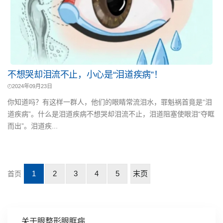
不想哭却泪流不止，小心是“泪道疾病”！
2024年09月23日
你知道吗？有这样一群人，他们的眼睛常流泪水，罪魁祸首竟是“泪
道疾病”。什么是泪道疾病不想哭却泪流不止，泪道阻塞使眼泪“夺眶
而出”。泪道疾...
1
2
3
4
5
末页
首页
关于眼整形眼眶病