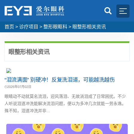
首页
>
诊疗项目
>
整形眼眶科
>
眼整形相关资讯
眼整形相关资讯
“泪流满面” 别硬冲！反复洗泪道，可能越洗越伤
2026年07月02日
眼睛动不动就莫名流泪，迎风落泪、无故淌泪成了日常困扰。不少
人听说泪道冲洗能解决流泪问题，便以为多冲几次就能一劳永逸。
殊不知，泪道冲洗并非...