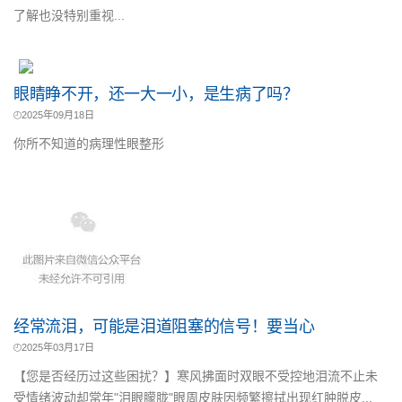
了解也没特别重视...
眼睛睁不开，还一大一小，是生病了吗？
2025年09月18日
你所不知道的病理性眼整形
经常流泪，可能是泪道阻塞的信号！要当心
2025年03月17日
【您是否经历过这些困扰？】寒风拂面时双眼不受控地泪流不止未
受情绪波动却常年"泪眼朦胧"眼周皮肤因频繁擦拭出现红肿脱皮...