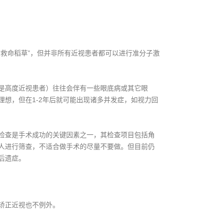
救命稻草”，但并非所有近视患者都可以进行准分子激
高度近视患者）往往会伴有一些眼底病或其它眼
想，但在1-2年后就可能出现诸多并发症，如视力回
查是手术成功的关键因素之一，其检查项目包括角
人进行筛查，不适合做手术的尽量不要做。但目前仍
后遗症。
矫正近视也不例外。