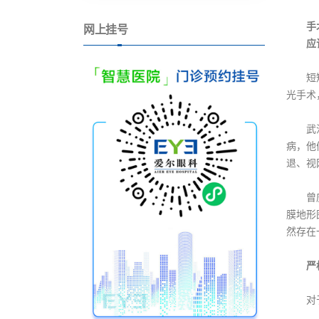
手术
网上挂号
应该
短短几
光手术
武汉爱
病，他
退、视
曾庆延
膜地形
然存在
严格
对于不