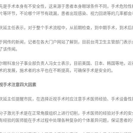
手术本身有不安全性，这来源于患者本身眼球条件不同，手术危险性程
片等环节，不论哪个环节有疏漏，患者出现感染、视力回退等的几率都会
主任表示，对于整个手术流程中，从前期检查，到中期手术，到术后的
传的新闻，记者在各大门户网站了解到，目前台湾卫生主管部门表示台
了该传闻。
科准分子事业部负责人冯女士表示，目前美国、日本、韩国等地，近视
术的发展，施术者的水平也在不断提高，可确保手术是安全的。
视手术注意四大因素
主任提醒市民，在选择近视手术时应注意手术医师经验、手术设备性
激光手术是在正常角膜组织上进行切削，手术医师的经验对手术的安全
有经验的医师能在手术过程中处理各种复杂的个体差异问题，保证患者的