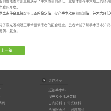
性能差异则直接决定了手术质量的高低，主要体现在手术矫正的精确度
角膜的厚度。
条件会直接影响设备的稳定性，提高手术效果和预测性，并大大降低
激光近视矫正手术强调患者的配合程度，患者术前了解手术基本知识、
用药、复查。
上一篇
诊疗科室
斯
近视手术科
会
视光及小儿眼病科
蔡司
白内障科
|
青光眼科
角膜眼表科
|
眼底病科