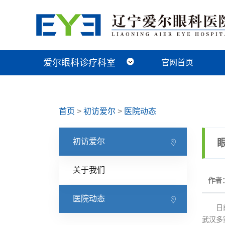
爱尔眼科诊疗科室
官网首页
近视手术科
视光及小儿眼病科
白内障科
青光眼科
角膜眼表科
整形眼眶科
眼底病科
中医眼科
首页
>
初访爱尔
>
医院动态
初访爱尔
关于我们
作者：
医院动态
日前因
武汉多