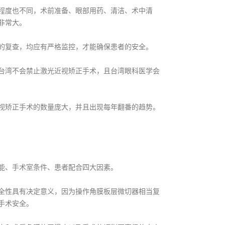
度也不同，术前准备、眼部用药、清洁、术中清
非常大。
复查，均应有严格监控，才能确保患者的安全。
湾不会禁止激光近视矫正手术，且台湾眼科医学会
矫正手术的数量庞大，并且出现每年翻番的趋势。
能、手术室条件、患者配合四大因素。
性具有决定意义，因为操作角膜板层微切器相当复
手术安全。