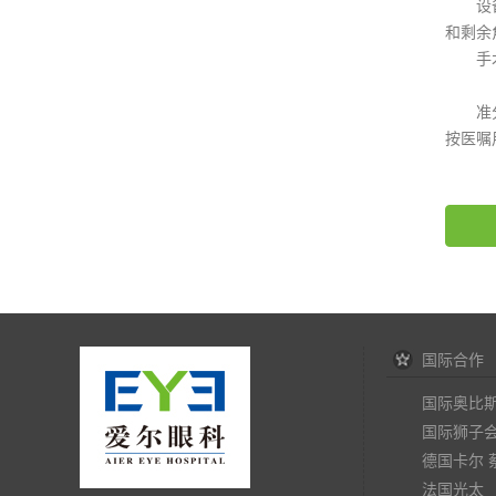
设备的
和剩余
手术室
准分子
按医嘱
国际合作
国际奥比
国际狮子
德国卡尔 
法国光太