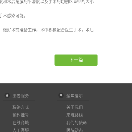
和术后角膜的平滑度以及手术的切削区直径的大小
手术感染可能。
做好术前准备工作，术中积极配合医生手术，术后
下一篇
患者服务
聚焦爱尔
联络方式
关于我们
预约挂号
来院路线
在线商城
我们的使命
人工客服
医院动态