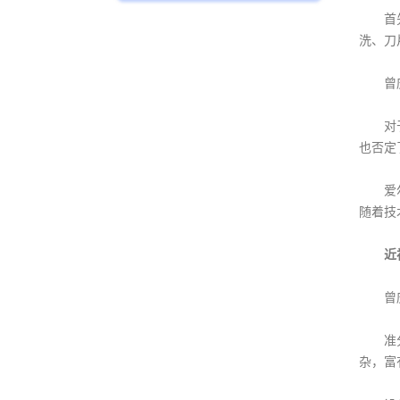
首先是
洗、刀
曾庆延
对于网
也否定
爱尔眼
随着技
近
曾庆延
准分子
杂，富