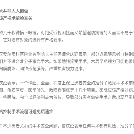
并非人人能做
严把术前检查关
十秒钟摘下眼镜，对饱受近视困扰而又希望迫切摘镜的人而言不易于“
，它对治疗对象的选择有严格要求。
尔眼科医院业务副院长主任医师曾庆延表示，部分近视眼患者（特别是
们并不适合准分子激光手术。如果勉强接受手术，术后早期视力可能也很理
网膜脱落、圆锥形角膜等，严重损害视力健康。
表示，一个详细、全面、程度上保证患者安全的准分子激光手术术前检
图、角膜厚度、医学验光、散瞳看眼底等十几个项目。医院应该严格对病
一些医院，完全以经济利益为首位，导致部分患者做完手术之后出现严重
控制手术流程可避免后遗症
少患者关心的手术安全问题，曾庆延表示任何手术都有风险，准分子