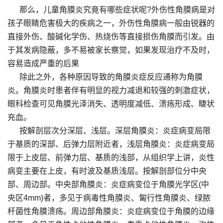
那么，儿童角膜炎究竟有哪些症状呢?外伤性角膜病是对
孩子眼睛危害极大的疾病之一，外伤性角膜病一般由锐器的
直接外伤、酸碱化学伤、热烧伤等直接损伤角膜而引发。由
于其发病隐蔽，多不易被家长察觉，如果发现治疗不及时，
容易造成严重的后果
除此之外，各种原因导致的角膜炎症反应通称为角膜
炎。角膜炎时患者伴有明显的视力减退和较强的刺激症状，
眼科检查可见角膜光泽消失、透明度减低、溃疡形成、睫状
充血。
按解剖层次分深层、浅层。深层角膜炎：炎症病变局限
于基质的深部、后弹力层附近者，浅层角膜炎：炎症病变局
限于上皮层、前弹力层、基质的浅部，从组织学上讲，炎性
病变主要在上皮，有时波及基质浅层。按解剖部位分中央
部、周边部。中央部角膜炎：炎症病变位于角膜光学区(中
央区4mm)者，多见于病毒性角膜炎、匐行性角膜炎、绿脓
杆菌性角膜溃疡。周边部角膜炎：炎症病变位于角膜的边缘