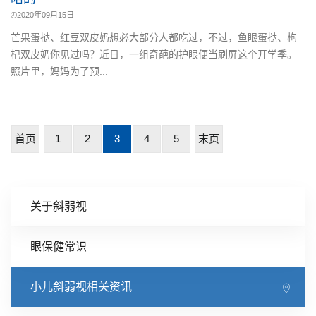
2020年09月15日
芒果蛋挞、红豆双皮奶想必大部分人都吃过，不过，鱼眼蛋挞、枸
杞双皮奶你见过吗？近日，一组奇葩的护眼便当刷屏这个开学季。
照片里，妈妈为了预...
首页
1
2
3
4
5
末页
关于斜弱视
眼保健常识
小儿斜弱视相关资讯