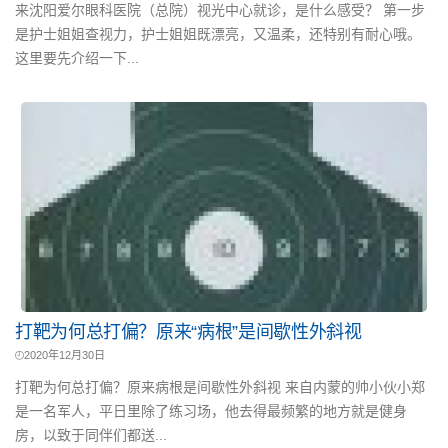
来沈阳爱尔眼科医院（总院）视光中心就诊，是什么感受？ 第一步
是护士姐姐查视力，护士姐姐既漂亮，又温柔，还特别有耐心哦。
这里要先介绍一下...
打靶为何总打偏？原来“病根”是间歇性外斜视
2020年12月30日
打靶为何总打偏？原来病根是间歇性外斜视 来自内蒙的帅小伙小郑
是一名军人，平日里除了练习场，他去得最频繁的地方就是健身
房，以致于同伴们都送...