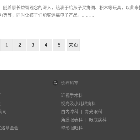
，随着家长益智观念的深入，热衷于给孩子买拼图、积木等玩具，以此来
力等等，同时让孩子们能够远离电子产品。...……
1
2
3
4
5
末页
诊疗科室
斯
近视手术科
会
视光及小儿眼病科
蔡司
白内障科
|
青光眼科
角膜眼表科
|
眼底病科
霍洛基金会
整形眼眶科