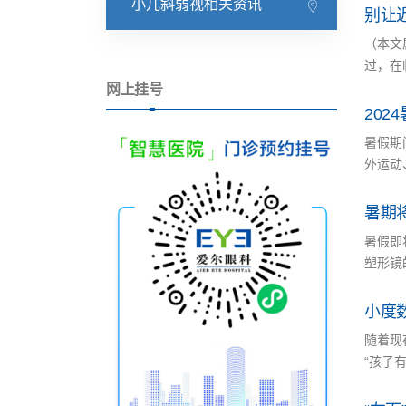
小儿斜弱视相关资讯
别让
（本文
过，在
网上挂号
20
暑假期
外运动
暑期
暑假即
塑形镜
小度
随着现
“孩子