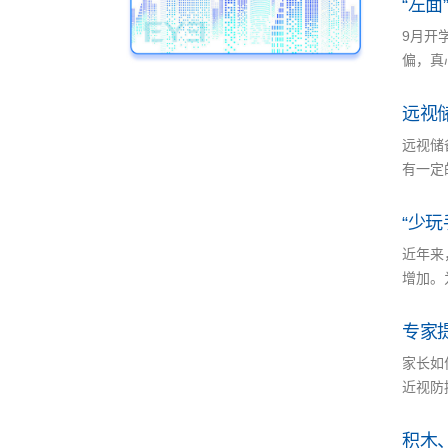
“左面
9月开
偏，真
远视
远视储
有一定
“少
近年来
增加。
专家
家长如
近视防
积木