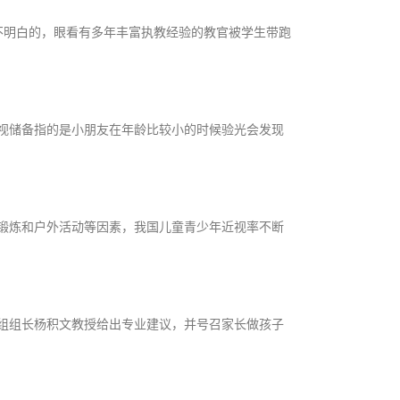
不明白的，眼看有多年丰富执教经验的教官被学生带跑
视储备指的是小朋友在年龄比较小的时候验光会发现
锻炼和户外活动等因素，我国儿童青少年近视率不断
组组长杨积文教授给出专业建议，并号召家长做孩子