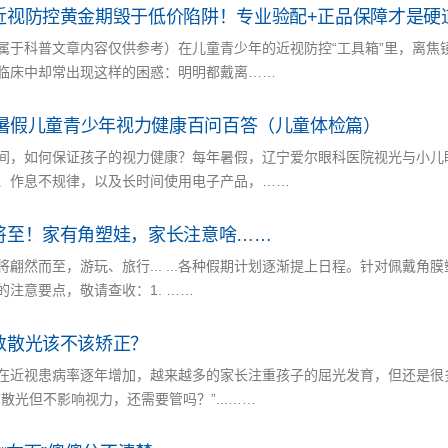
近视防控黄金期毁于低价陷阱！专业验配+正品保障才是硬
属于科普文章内容仅供参考）在儿童青少年的近视防控“工具箱”里，离焦
临床中却常出现这样的困惑：明明都戴离……
24暑假儿童青少年视力健康百问百答（儿童体检篇）
间，如何保证孩子的视力健康？每年暑假，辽宁爱尔眼科医院视光与小儿
、作息不规律，以及长时间使用电子产品，……
将至！家有角塑娃，家长注意啥……
将翩然而至，游玩、旅行... ...各种假期计划逐渐提上日程。针对佩戴
的注意要点，敬请查收：1. ……
数散光该不该矫正？
在近视患病率逐年增加，越来越多的家长注重孩子的屈光发育，但还是很多
有散光但不影响视力，还需要管吗？”...……