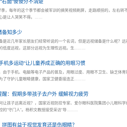
”“右面”傻傻分不清楚
学季，每年的这个季节都会被军训的搞笑视频刷屏，走路顺拐的，左右转
心是让人哭笑不得。……
储备知多少
备是近几年家长朋友们经常听说的一个名词，但是远视储备是什么呢？远
的低度远视，这部分远视为生理性远视。生...……
玩手机多运动”让儿童养成正确的用眼习惯
，由于手机、电脑等电子产品的普及，用眼过度、用眼不卫生、缺乏体育
为了守护儿童眼睛健康，国家卫健委接连正...……
提醒：假期多带孩子去户外 缓解视力疲劳
何让孩子远离近视？，国家近视防控专家、爱尔眼科医院集团小儿眼科学
控的“守门人”。杨积文教授接受采访“导...……
、拼图有益于视觉发育还是伤眼睛？