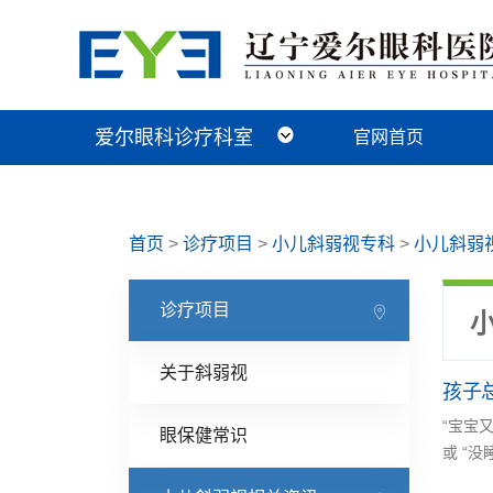
爱尔眼科诊疗科室
官网首页
近视手术科
视光及小儿眼病科
白内障科
青光眼科
角膜眼表科
整形眼眶科
眼底病科
中医眼科
首页
>
诊疗项目
>
小儿斜弱视专科
>
小儿斜弱
诊疗项目
关于斜弱视
孩子
“宝宝
眼保健常识
或 “