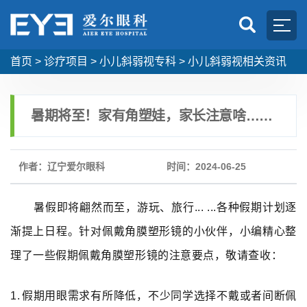
首页
>
诊疗项目
>
小儿斜弱视专科
>
小儿斜弱视相关资讯
暑期将至！家有角塑娃，家长注意啥……
作者：辽宁爱尔眼科
时间：2024-06-25
暑假即将翩然而至，游玩、旅行
... ...
各种假期计划逐
渐提上日程。针对佩戴角膜塑形镜的小伙伴，小编精心整
理了一些假期佩戴角膜塑形镜的注意要点，敬请查收：
1.
假期用眼需求有所降低，不少同学选择不戴或者间断佩