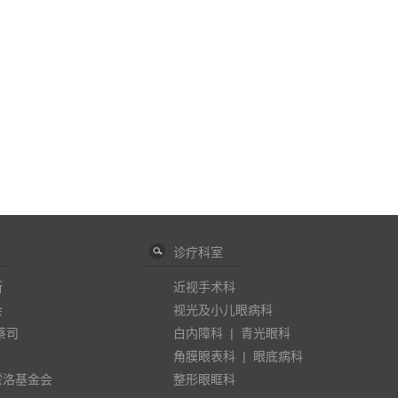
诊疗科室
斯
近视手术科
会
视光及小儿眼病科
蔡司
白内障科
|
青光眼科
角膜眼表科
|
眼底病科
霍洛基金会
整形眼眶科