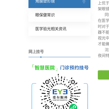
角膜塑形镜
上优
架眼镜
同时
眼保健常识
在医
时对
医学验光相关资讯
器不
视光
才能
沈阳
网上挂号
夜间特