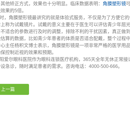
于其他矫正方式，效果也十分明显。临床数据表明：
角膜塑形镜
效果的5倍。
，角膜塑形镜最讲究的就是体验式服务，不仅是为了方便它的
学上称为试戴镜片。试戴的意义主要在于医生可以评估青少年屈
于不适合的参数进行及时的调整，排除不利的干扰因素，真正做
能估算的数据，比如青少年患者的体质是否适合配戴，整个过程
中心主任杨积文博士表示，角膜塑形镜是一项非常严格的医学用
确保控制近视的效果和预期。
爱尔眼科医院作为眼科连锁医疗机构，365天全年无休正常接诊
设急诊，随时满足患者的需求。咨询电话：4000-500-666。
上一篇