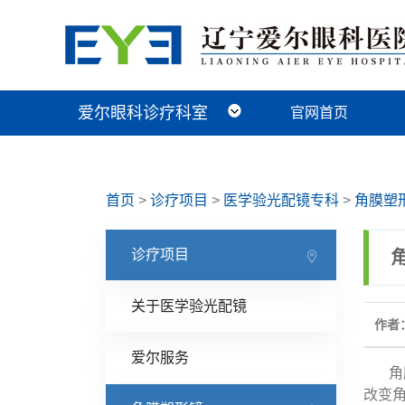
爱尔眼科诊疗科室
官网首页
近视手术科
视光及小儿眼病科
白内障科
青光眼科
角膜眼表科
整形眼眶科
眼底病科
中医眼科
首页
>
诊疗项目
>
医学验光配镜专科
>
角膜塑
诊疗项目
关于医学验光配镜
作者：
爱尔服务
角膜
改变