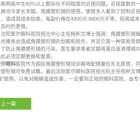
据表明高中生80%以上都存在不同程度的近视问题。近视度数的
更换也令家长辛酸。角膜塑形镜的使用，使很多人看到了控制近
，造成其成本较高，每副价格在4800元-9800元不等，但高
、及时的更换。
，沈阳爱尔眼科医院视光中心主任杨积文博士强调：角膜塑形镜
心也难免会造成角膜塑形镜的划痕和损伤，并且它是一种容易受
为了防止角膜塑形镜的污染，医生要求患者定期用蛋白液清理镜
因此必须定期更换和复查。
爱尔眼科
医院作为国际角膜塑形镜培训基地配镜量在东北居首，
膜塑形镜可免费试戴。最后沈阳爱尔眼科医院视光科主任杨积文
将就”使用，以免对眼睛造成伤害，一定要到正规的眼科医院，由
上一篇