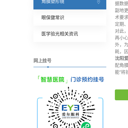
角膜塑形镜
据数
副地
术要求
眼保健常识
定期
对此
医学验光相关资讯
再小
外，
耗，
沈阳
网上挂号
配角
能“