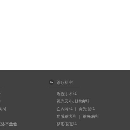
诊疗科室
斯
近视手术科
会
视光及小儿眼病科
蔡司
白内障科
|
青光眼科
角膜眼表科
|
眼底病科
霍洛基金会
整形眼眶科