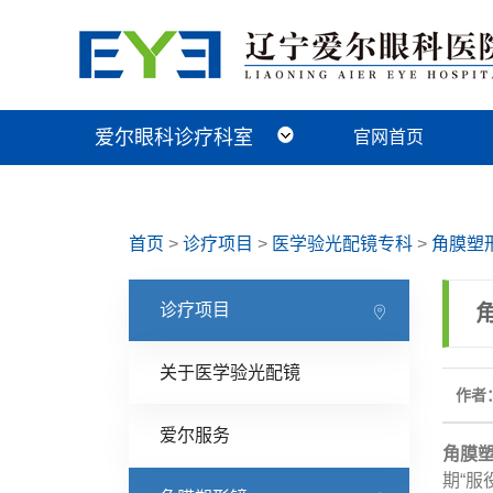
爱尔眼科诊疗科室
官网首页
近视手术科
视光及小儿眼病科
白内障科
青光眼科
角膜眼表科
整形眼眶科
眼底病科
中医眼科
首页
>
诊疗项目
>
医学验光配镜专科
>
角膜塑
诊疗项目
关于医学验光配镜
作者：
爱尔服务
角膜
期“服