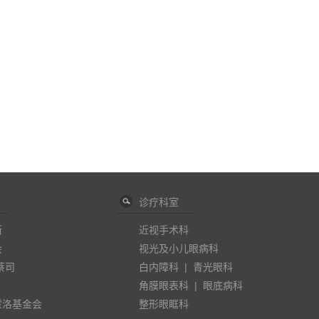
诊疗科室
斯
近视手术科
会
视光及小儿眼病科
蔡司
白内障科
|
青光眼科
角膜眼表科
|
眼底病科
霍洛基金会
整形眼眶科