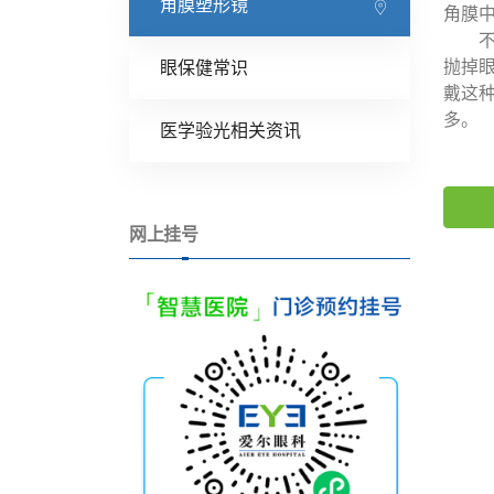
角膜塑形镜
角膜
不仅
抛掉
眼保健常识
戴这
多。
医学验光相关资讯
网上挂号