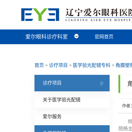
爱尔眼科诊疗科室
官网首页
近视手术科
视光及小儿眼病科
白内障科
青光眼科
角膜眼表科
整形眼眶科
眼底病科
中医眼科
首页
>
诊疗项目
>
医学验光配镜专科
>
角膜塑
诊疗项目
关于医学验光配镜
作者：
爱尔服务
矫正
院杨