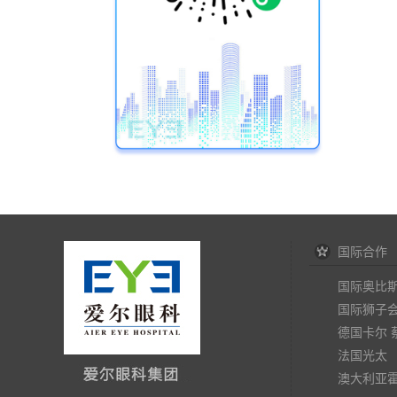
国际合作
国际奥比
国际狮子
德国卡尔 
法国光太
澳大利亚