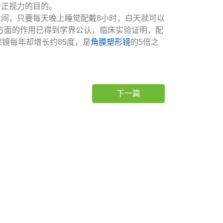
矫正视力的目的。
间，只要每天晚上睡觉配戴8小时，白天就可以
深方面的作用已得到学界公认，临床实验证明，配
镜每年却增长约85度，是
角膜塑形镜
的5倍之
下一篇