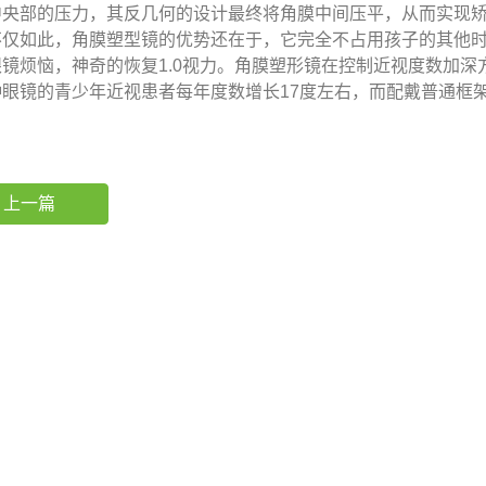
中央部的压力，其反几何的设计最终将角膜中间压平，从而实现
如此，
角膜塑型镜
的优势还在于，它完全不占用孩子的其他时
眼镜烦恼，神奇的恢复1.0视力。角膜塑形镜在控制近视度数加
种眼镜的青少年近视患者每年度数增长17度左右，而配戴普通框架
上一篇