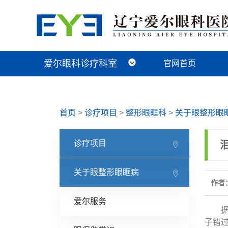
爱尔眼科诊疗科室
官网首页
近视手术科
视光及小儿眼病科
白内障科
青光眼科
角膜眼表科
整形眼眶科
眼底病科
中医眼科
首页
>
诊疗项目
>
整形眼眶科
>
关于眼整形眼
诊疗项目
关于眼整形眼眶病
作者：
爱尔服务
据相
子错过