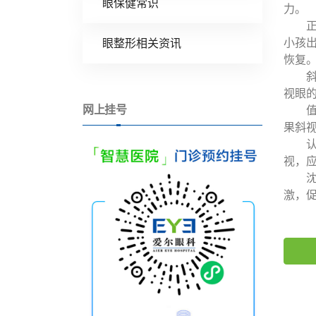
眼保健常识
力。
正常
小孩
眼整形相关资讯
恢复
斜视
视眼
网上挂号
值得
果斜
认为
视，
沈阳
激，