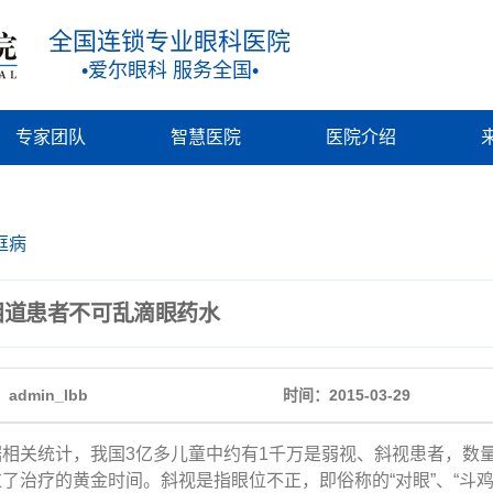
全国连锁专业眼科医院
•爱尔眼科 服务全国•
专家团队
智慧医院
医院介绍
眶病
泪道患者不可乱滴眼药水
admin_lbb
时间：2015-03-29
关统计，我国3亿多儿童中约有1千万是弱视、斜视患者，数量
了治疗的黄金时间。斜视是指眼位不正，即俗称的“对眼”、“斗鸡