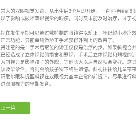
人的双眼视觉发育，从出生后3个月即开始，一直可持续到8岁
出现了影响或破坏双眼视觉的眼疾，同时又未能及时治疗，过了
。
在发生早期可以通过戴特制的眼镜得以矫正，年纪越小治疗效
的正常功能，只能单纯做矫正手术获得外观上的改善了。
注意的是：手术后眼位的矫正仅仅是治疗的步，如果斜视合并
视已经造成了立体视觉的损害和弱视，手术后立体视觉和弱视的
斜视只是影响孩子的外貌，等他长大以后自然就会变好。这其
应该及早诊治，否则会给孩子留下终生遗憾。斜视往往给儿童带
爱尔眼科提醒斜视在双眼视力基本正常的前提下，尽早进行斜
促进双眼视力的早期发育。
上一篇