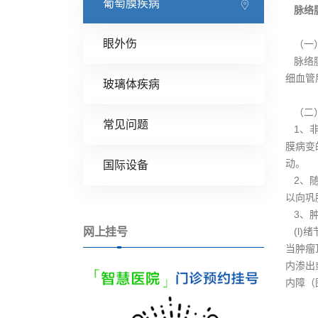
葡萄膜疾病
脉络
眼外伤
（一
脉络膜
细血管
玻璃体疾病
（二
常见问题
1、非
膜病变
动。
国际设备
2、随
以向巩
3、肿
网上挂号
(l)
当肿瘤
内渗出
内障（图