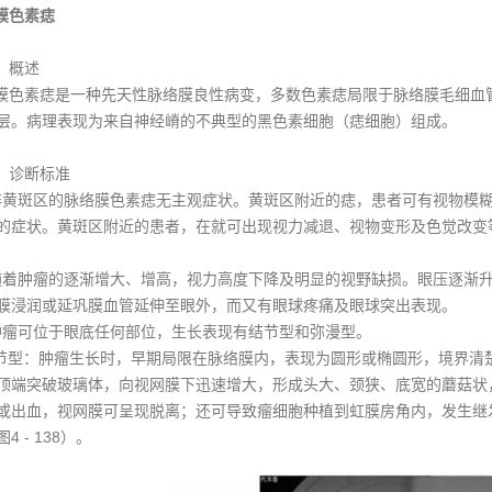
膜色素痣
）概述
色素痣是一种先天性脉络膜良性病变，多数色素痣局限于脉络膜毛细血
层。病理表现为来自神经嵴的不典型的黑色素细胞（痣细胞）组成。
）诊断标准
黄斑区的脉络膜色素痣无主观症状。黄斑区附近的痣，患者可有视物模糊
的症状。黄斑区附近的患者，在就可出现视力减退、视物变形及色觉改变
着肿瘤的逐渐增大、增高，视力高度下降及明显的视野缺损。眼压逐渐升
膜浸润或延巩膜血管延伸至眼外，而又有眼球疼痛及眼球突出表现。
瘤可位于眼底任何部位，生长表现有结节型和弥漫型。
绪节型：肿瘤生长时，早期局限在脉络膜内，表现为圆形或椭圆形，境界清
顶端突破玻璃体，向视网膜下迅速增大，形成头大、颈狭、底宽的蘑菇状
或出血，视网膜可呈现脱离；还可导致瘤细胞种植到虹膜房角内，发生继
4 - 138）。