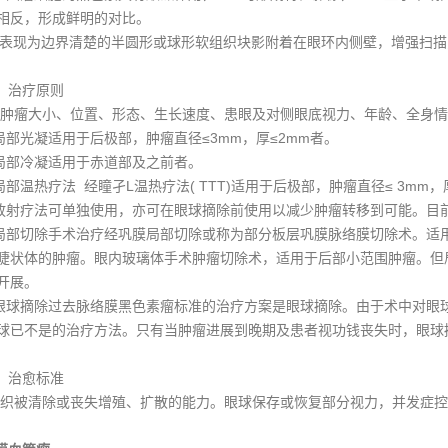
相反，形成鲜明的对比。
T表现为边界清楚的半圆形或球形软组织块影附着在眼环内侧壁，增强扫
）治疗原则
肿瘤大小、位置、形态、生长速度、患眼及对侧眼底视力、年龄、全身情
部光凝适用于后极部，肿瘤直径≤3mm，厚≤2mm者。
部冷凝适用于赤道部及之前者。
部温热疗法 经瞳孑L温热疗法( TTT)适用于后极部，肿瘤直径≤ 3mm，厚
射疗法可单独使用，亦可在眼球摘除前使用以减少肿瘤转移到可能。目
部切除手术治疗经巩膜局部切除或称为部分板层巩膜脉络膜切除术。适用于基
睫状体的肿瘤。眼内玻璃体手术肿瘤切除术，适用于后部小范围肿瘤。但
开展。
球摘除过去脉络膜黑色素瘤标准的治疗方案是眼球摘除。由于术中对眼
球已不是的治疗方法。只有当肿瘤进展到晚期及患者视功钱丧失时，眼球
）治愈标准
织被清除或丧失增殖、扩散的能力。眼球保存或恢复部分视力，并发症控