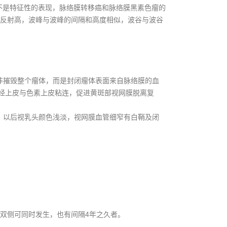
不是特征性的表现，脉络膜转移癌和脉络膜黑素色瘤的
内反射高，波峰与波峰的间隔和高度相似，波谷与波谷
非摧毁整个瘤体，而是封闭瘤体表面来自脉络膜的血
经上皮与色素上皮粘连，促进黄斑部视网膜脱离复
。以后视乳头颜色浅淡，视网膜血管细窄有白鞘及闭
双侧可同时发生，也有间隔4年之久者。