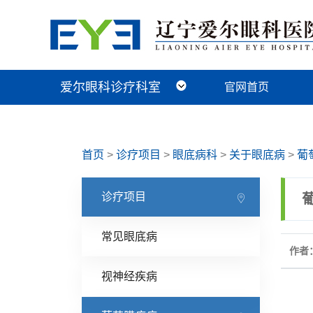
爱尔眼科诊疗科室
官网首页
近视手术科
视光及小儿眼病科
白内障科
青光眼科
角膜眼表科
整形眼眶科
眼底病科
中医眼科
首页
>
诊疗项目
>
眼底病科
>
关于眼底病
>
葡
诊疗项目
常见眼底病
作者：
视神经疾病