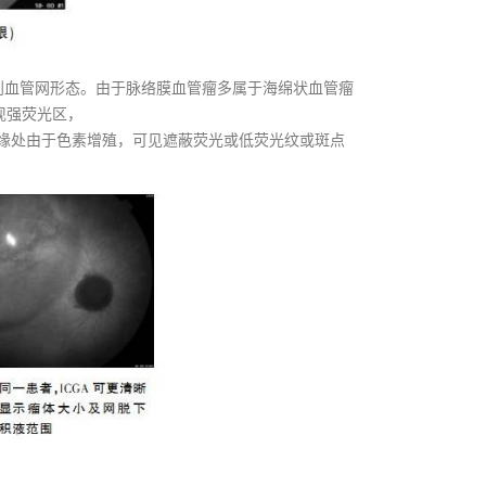
到血管网形态。由于脉络膜血管瘤多属于海绵状血管瘤
现强荧光区，
缘处由于色素增殖，可见遮蔽荧光或低荧光纹或斑点