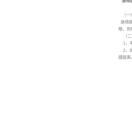
脉络
（一
脉络膜
眼，则称
（二）
1、早
2、病
膜脱离