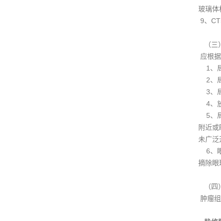
玻璃体
9、C
（三
应根据
1、局
2、局
3、局
4、放
5、局
附近或
未广泛
6、眼
摘除眼
（四
肿瘤组