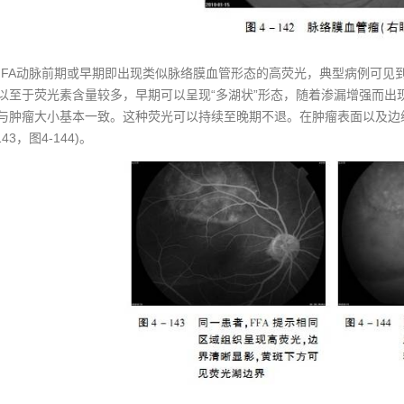
FA动脉前期或早期即出现类似脉络膜血管形态的高荧光，典型病例可见
以至于荧光素含量较多，早期可以呈现“多湖状”形态，随着渗漏增强而出
与肿瘤大小基本一致。这种荧光可以持续至晚期不退。在肿瘤表面以及边
 143，图4-144)。