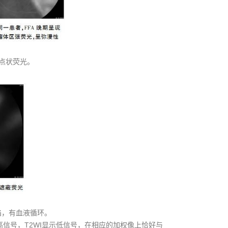
或点状荧光。
陷，有血液循环。
或高信号，T2WI显示低信号，在相应的加权像上恰好与