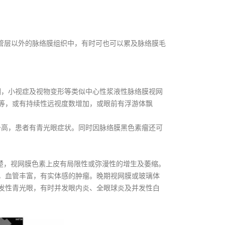
管层以外的脉络膜组织中，有时可也可以累及脉络膜毛
，小视症及视物变形等类似中心性浆液性脉络膜视网
等，或有持续性远视度数增加，或眼前有浮游体飘
高，患者有青光眼症状。同时因脉络膜黑色素瘤还可
楚，视网膜色素上皮有局限性或弥漫性的增生及萎缩。
，血管丰富，有实体感的肿瘤。晚期视网膜或玻璃体
发性青光眼，有时并发眼内炎、全眼球炎及并发性白