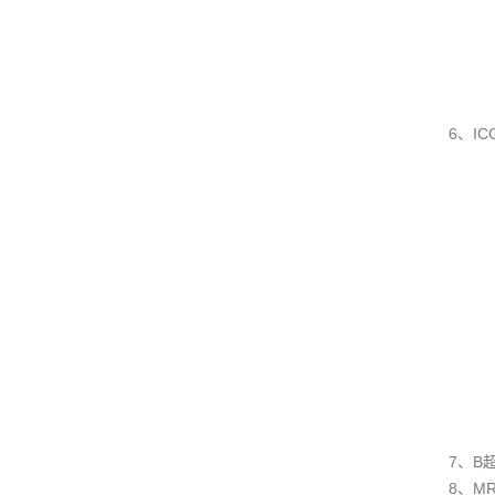
6、I
7、B
8、M