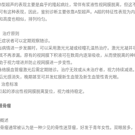
型超声的表现主要是扁乎的隆起病灶，常伴有浆液性视网膜脱离，但这
可有这种表现，因此，鉴别诊断主要依靠A型超声。A超的特征性表现为
和高度也相似，排列均匀。
）治疗原则
症状者可以定期观察随诊。
病情进一步发展时，可以采用激光光凝或经瞳孔温热治疗。激光光凝并
其不再渗漏。原有的视网膜下积液可在数周内逐渐吸收，从而使脱离的神
助于视力增进并防止视网膜进一步变性。
络膜血管瘤激光后需定期随诊。治疗无效或从未治疗者，视力持续减退
后光感消失，晚期甚至可并发虹膜新生血管及新生血管性青光眼。
治愈标准
起的渗出性视网膜脱离复位，视力维持稳定。
膜骨瘤
概述
骨瘤通常被认为是一种少见的骨性迷芽瘤，好发于青年女性。双眼居多，