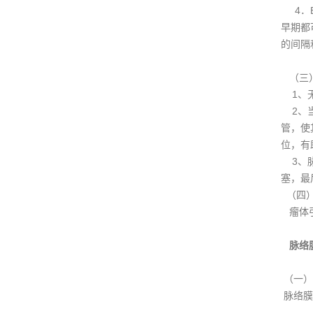
4．B
早期都
的间隔
（三
1、无
2、当
管，使
位，有
3、脉
塞，最
（四）
瘤体引
脉络
（一）
脉络膜