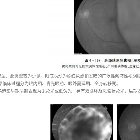
弥漫型：此类型较为少见。眼底表现为橘红色或稍发暗的广泛性浆液性视网
据临床过程分为眼内期、青光眼期、眼外蔓延期、全身转移期。
FA造影早期局部表现为无荧光或低荧光，另有双循环及斑驳状荧光，后期表现弥漫