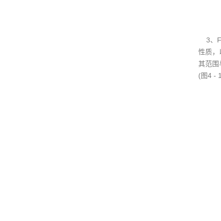
3、F
性质，
其范围
(图4 -