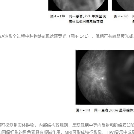
CGA造影全过程中肿物处m现遮蔽荧光（图4- 141），晚期可有较弱荧光
超可探测到实体肿物，内部结构较规则，呈现低到中等内反射和脉络膜凹
RI因瘤细胞的黑色素具有顺磁作用，MRI可形成特征影像，TIWI显示中