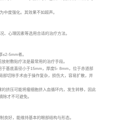
描为中度强化。其效果不如超声。
况、心理因素等选用合适的治疗方法。
≤2-5mm者。
前放射敷贴疗法是最常用的治疗手段。
底直径小于15mm，厚度5- 8mm，位于赤道部
局部切除手术由于操作复杂，损伤大，容易扩散，并
球的挤压可能将瘤细胞挤入血循环内，发生转移，因此
摘除才不可避免。
制良好，能维持基本的眼部结构与形态。