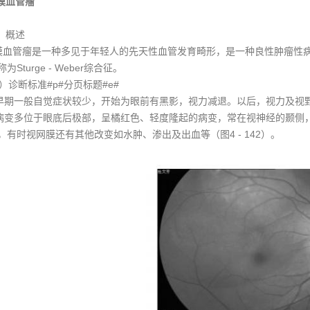
膜血管瘤
）概述
血管瘤是一种多见于年轻人的先天性血管发育畸形，是一种良性肿瘤性
为Sturge - Weber综合征。
诊断标准#p#分页标题#e#
期一般自觉症状较少，开始为眼前有黑影，视力减退。以后，视力及视
变多位于眼底后极部，呈橘红色、轻度隆起的病变，常在视神经的颞侧
，有时视网膜还有其他改变如水肿、渗出及出血等（图4 - 142）。