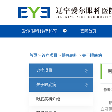
爱尔眼科诊疗科室
官网首页
近视手术科
视光及小儿眼病科
白内障科
青光眼科
角膜眼表科
整形眼眶科
眼底病科
中医眼科
首页
>
诊疗项目
>
眼底病科
>
关于眼底病
诊疗项目
关于眼底病
作者：
眼底病科介绍
那
血液