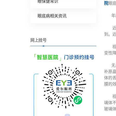
眼保健常识
院
眼
年龄
眼底病相关资讯
近视
到。
网上挂号
视网
变性
无晶
补原
体的
膜的
视网
璃体
玻璃