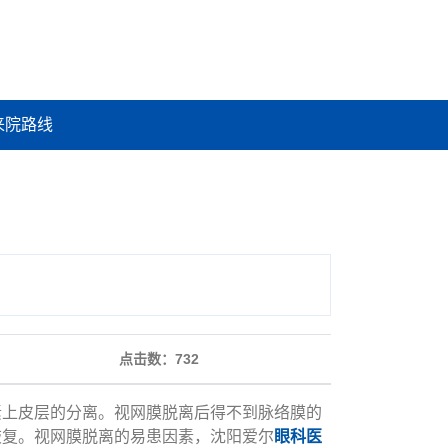
来院路线
点击数：
732
素上皮层的分离。视网膜脱离后得不到脉络膜的
恢复。视网膜脱离的易患因素，沈阳爱尔
眼科医