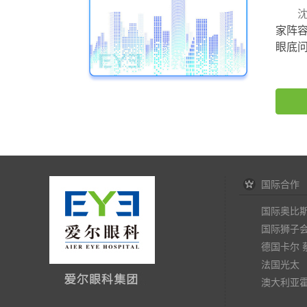
沈阳
家阵
眼底问
国际合作
国际奥比
国际狮子
德国卡尔 
法国光太
澳大利亚