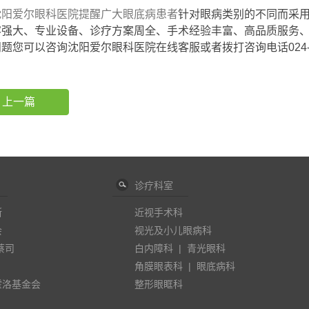
爱尔眼科医院提醒广大眼底病患者
针对眼病类别的不同而采
容强大、专业设备、诊疗方案周全、手术经验丰富、高品质服务
题您可以咨询沈阳爱尔眼科医院在线客服或者拨打咨询电话024-232
上一篇
诊疗科室
斯
近视手术科
会
视光及小儿眼病科
蔡司
白内障科
|
青光眼科
角膜眼表科
|
眼底病科
霍洛基金会
整形眼眶科