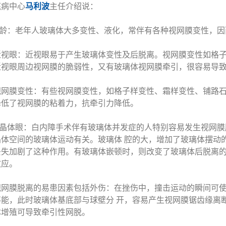
底病中心
马利波
主任介绍说：
：老年人玻璃体大多变性、液化，常伴有各种视网膜变性，因
眼：近视眼易于产生玻璃体变性及后脱离。视网膜变性如格子
近视眼周边视网膜的脆弱性，又有玻璃体视网膜牵引，很容易导
膜变性：有些视网膜变性，如格子样变性、霜样变性、铺路石
降低了视网膜的粘着力，抗牵引力降低。
体眼：白内障手术伴有玻璃体并发症的人特别容易发生视网膜
晶体空间的玻璃体运动有关。玻璃体 腔的大，增加了玻璃体摆动
丢失加剧了这种作用。有玻璃体嵌顿时，则改变了玻璃体后脱离的
效应。
膜脱离的易患因素包括外伤：在挫伤中，撞击运动的瞬间可使
不能，此时玻璃体基底部与球壁分 开，容易产生视网膜锯齿缘离
体增殖可导致牵引性网脱。