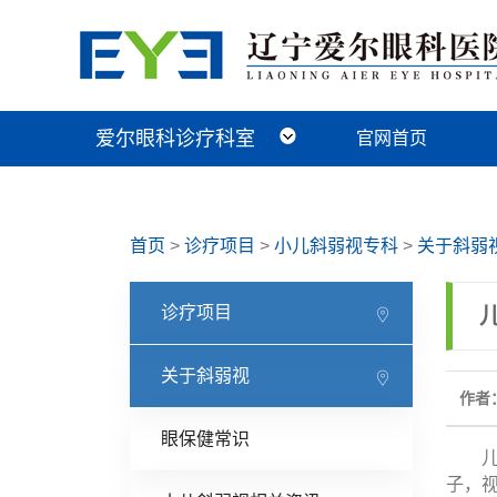
爱尔眼科诊疗科室
官网首页
近视手术科
视光及小儿眼病科
白内障科
青光眼科
角膜眼表科
整形眼眶科
眼底病科
中医眼科
首页
>
诊疗项目
>
小儿斜弱视专科
>
关于斜弱
诊疗项目
关于斜弱视
作者：
眼保健常识
儿童
子，