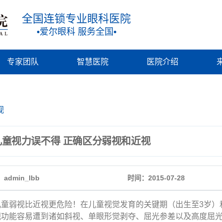
全国连锁专业眼科医院
•爱尔眼科 服务全国•
专家团队
智慧医院
医院介绍
视
儿童视力误不得 正确区分弱视和近视
admin_lbb
时间：2015-07-28
弱视比近视更危险！在儿童视觉发育的关键期（出生至3岁）和
视功能容易遭到诸如斜视、单眼形觉剥夺、屈光参差以及高度屈