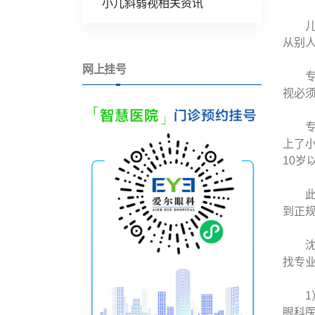
小儿斜弱视相关资讯
儿童
从别
网上挂号
专家
视必
专家
上了
10
此外
到正
沈阳
找专
1）
眼科