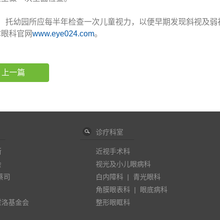
幼园所应每半年检查一次儿童视力，以便早期发现斜视及弱视。更多
尔眼科官网
www.eye024.com
。
上一篇
诊疗科室
斯
近视手术科
会
视光及小儿眼病科
蔡司
白内障科
|
青光眼科
角膜眼表科
|
眼底病科
霍洛基金会
整形眼眶科