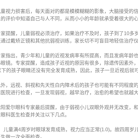
视力损害后，每天面对的都是模模糊糊的影象，大脑接受的信
人的评价中知道自己与人不同，从而小小的年龄就承受着很大的
提醒，儿童弱视必须治疗，如果治疗不及时，孩子到了10多岁
须通过戴矫正镜和其他抗弱视训练，家长切不可盲目地轻信治疗
指出，青少年和儿童的近视发病率有所提高，而且发病年龄也
小眼镜。专家提醒，造成孩子近视的原因有很多，除遗传因素外
岁以下的孩子眼睛还没有完全发育成熟，因此，孩子一旦近视后就
，远视、斜视和先天性白内障术后的孩子也可能有不同程度的
规医院进行检查，一旦发现弱视，越早治疗，治愈的希望也就越
爱尔眼科专家最后提醒，由于弱视小儿双眼外观并无改变，和
业眼科医生检查并关注以下几点。
儿童满4周岁时眼球发育成熟，视力应当正常(1.0)。故四周岁
医生做一次全面检查。