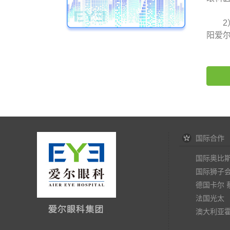
2）托
阳爱
国际合作
国际奥比
国际狮子
德国卡尔 
法国光太
澳大利亚