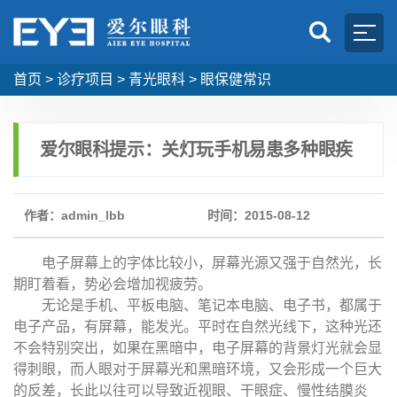
首页
>
诊疗项目
>
青光眼科
>
眼保健常识
爱尔眼科提示：关灯玩手机易患多种眼疾
作者：admin_lbb
时间：2015-08-12
电子屏幕上的字体比较小，屏幕光源又强于自然光，长
期盯着看，势必会增加视疲劳。
无论是手机、平板电脑、笔记本电脑、电子书，都属于
电子产品，有屏幕，能发光。平时在自然光线下，这种光还
不会特别突出，如果在黑暗中，电子屏幕的背景灯光就会显
得刺眼，而人眼对于屏幕光和黑暗环境，又会形成一个巨大
的反差，长此以往可以导致近视眼、干眼症、慢性结膜炎