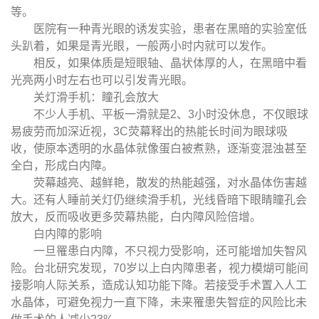
等。
医院有一种青光眼的诱发实验，患者在黑暗的实验室低
头趴着，如果是青光眼，一般两小时内就可以发作。
相反，如果体质是短眼轴、晶状体厚的人，在黑暗中看
光亮两小时左右也可以引发青光眼。
关灯滑手机：瞳孔会放大
不少人手机、平板一滑就是2、3小时没休息，不仅眼球
易疲劳而加深近视，3C荧幕释出的热能长时间为眼球吸
收，使原本透明的水晶体就像蛋白被煮熟，逐渐变混浊甚至
全白，形成白内障。
荧幕越亮、越鲜艳，散发的热能越强，对水晶体伤害越
大。还有人睡前关灯仍继续滑手机，光线昏暗下眼睛瞳孔会
放大，反而吸收更多荧幕热能，白内障风险倍增。
白内障的影响
一旦罹患白内障，不只视力受影响，还可能增加失智风
险。台北研究发现，70岁以上白内障患者，视力模煳可能间
接影响人际关系，造成认知功能下降。若接受手术置入人工
水晶体，可避免视力一直下降，未来罹患失智症的风险比未