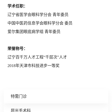
学术任职：
辽宁省医学会眼科学分会 青年委员
中国中医药信息学会眼科学分会 委员
爱尔集团眼底病学组 青年委员
荣誉称号：
辽宁百千万人才工程“千层次”人才
2018
年天津市科技进步一等奖
科研：
l
获得国家专利发明4项
特需门诊
l
获得并主持国家自然科学基金1项、湖南省自然科
学基金1项、沈阳市中青年科技创新人才支持计划项
屈光手术科
目1项、沈阳市卫计委课题1项、爱尔眼科集团课题2