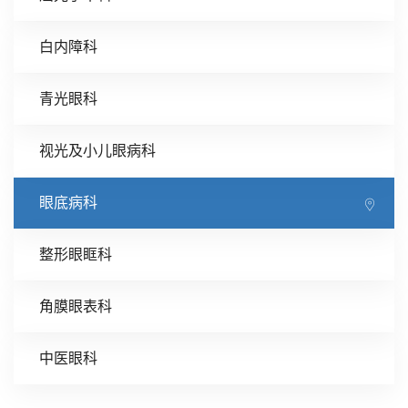
项，同时参与多项国家自然科学基金及省部级科研
课题
白内障科
l
以第一作者或通信作者发表SCI4篇、国内眼科核
心期刊4余篇
青光眼科
视光及小儿眼病科
专家简介：
l
于天津医科大学获得眼科学硕士及博士学位，2015
眼底病科
年至2017年美国新墨西哥大学博士后，并同期在美
国克里夫兰医学中心交流访问
整形眼眶科
l
主要研究方向为玻璃体视网膜疾病和遗传性眼病
l
多年来一直从事眼科临床、科研和教学工作，注重
角膜眼表科
“医-教-研”相结合
l
擅长糖尿病视网膜病变、视网膜脱离、玻璃体积
中医眼科
血、黄斑裂孔、黄斑前膜、老年黄斑变性、PCV、
各类黄斑水肿、视网膜静脉阻塞、眼外伤、眼内异