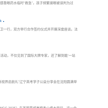
物感靠眼药水临时“救急”，孩子频繁揉眼被误判为过
护・
刘一卫一行，双方举行合作签约仪式并开展深度座谈。法
活动，不仅见到了国际大牌专家，还了解到能‘一站
清晰视界启航礼”辽宁高考学子公益分享会在沈阳圆满举