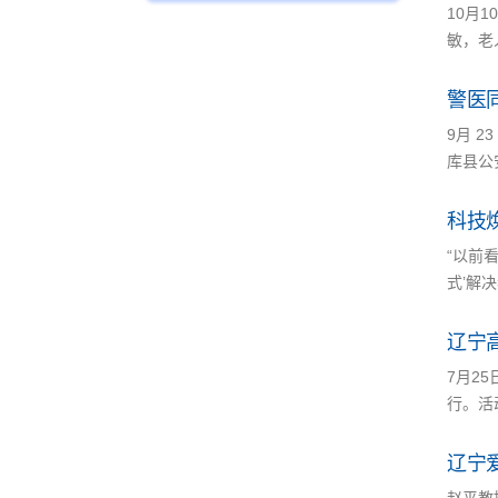
10月
敏，老
警医
9月 
库县公
科技焕
“以前
式’解
辽宁
7月2
行。活
辽宁