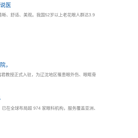
说医
晰、舒适、美观。我国52岁以上老花眼人群达3.9
院，
瑞君教授正式入驻，为辽沈地区罹患眼外伤、眼眶骨
科
已在全球布局超 974 家眼科机构，服务覆盖亚洲、