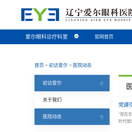
爱尔眼科诊疗科室
官网首页
近视手术科
视光及小儿眼病科
白内障科
青光眼科
角膜眼表科
整形眼眶科
眼底病科
中医眼科
首页
>
初访爱尔
>
医院动态
初访爱尔
关于我们
党建
“现在
医院动态
时代银