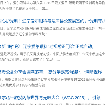
10日上午，爱尔眼科举办第六届“1010干眼关爱日”活动眼睛干涩刺痛有异
人眼干错当老花延误干预……如……
同心护光明！辽宁爱尔眼科与法库县公安局签约，“光明守
23 日，辽宁爱尔眼科医院迎来沈阳市法库县公安局政工室副主任张翔、
安局现场授予辽宁爱尔眼科医院 “……
新 “睛” 彩！辽宁爱尔眼科“老视矫正门诊”正式启动，
看远戴近视镜，看手机又得换老花镜，来回折腾太麻烦了！今天来参加这个
决我的视力问题，真是太踏实了！”活动……
高考公益分享会圆满落幕： 高分学霸亮“秘籍”，“清晰视界
5日，由指尖新闻沈阳晚报联合辽宁爱尔眼科医院举办的“2025高分天团•
动聚焦优秀学子的学习智慧与视……
爱尔赵平教授闪耀世界青光眼大会（WGC 2025），引领