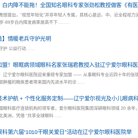
、白内障不能拖！全国知名眼科专家张劲松教授做客《有医
教授提出，“视觉年轻化”并非年轻人专属，其核心是远、中、近全程视力清
岁-89岁白内障发病率居高不下...……
益】情暖老兵守护光明
守护 公益行动……
加盟！眼眶病领域眼科名家张瑞君教授入驻辽宁爱尔眼科医
！辽宁爱尔眼科医院迎来重磅专家加盟 —— 从事眼科专业近四十年的张
部肿瘤的眼疾患者带来国内先进水平的诊……
技术护航 + 个性化服务定制——辽宁爱尔视光及小儿眼病
国眼科医疗连锁机构的领军者，爱尔眼科医院集团深耕眼科领域 20 余年，
北美洲，凭借 “共享全球眼科……
眼科第六届“1010干眼关爱日”活动在辽宁爱尔眼科医院举