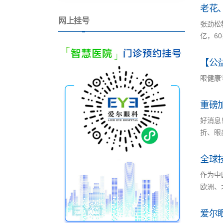
老花
网上挂号
张劲松
亿，60
【公
眼健康
重磅
好消息
折、眼
全球
作为中
欧洲、
爱尔