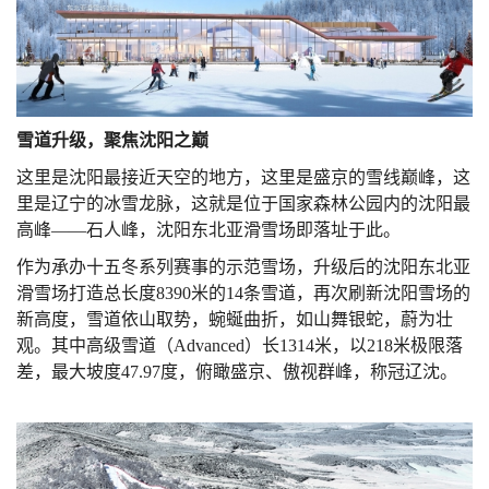
雪道升级，聚焦沈阳之巅
这里是沈阳最接近天空的地方，这里是盛京的雪线巅峰，这
里是辽宁的冰雪龙脉，这就是位于国家森林公园内的沈阳最
高峰
——
石人峰，沈阳东北亚滑雪场即落址于此。
作为承办十五冬系列赛事的示范雪场，升级后的沈阳东北亚
滑雪场打造总长度
8390
米的
14
条雪道，再次刷新沈阳雪场的
新高度，雪道依山取势，蜿蜒曲折，如山舞银蛇，蔚为壮
观。其中高级雪道（
Advanced
）长
1314
米，以
218
米极限落
差，最大坡度
47.97
度，俯瞰盛京、傲视群峰，称冠辽沈。