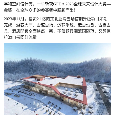
学和空间设计感，一举斩获
GFDA 2023
全球未来设计大奖—
金奖！在全球众多的参赛者中脱颖而出！
2023
年
11
月，投资
2.1
亿的东北亚滑雪场首期升级项目如期
完成，游客大厅、雪道雪场、运输系统、造雪设备、雪板雪
具、酒店配套全面焕然一新，不仅颇具潮流国际范，又颜值
拉满自带网红流量。