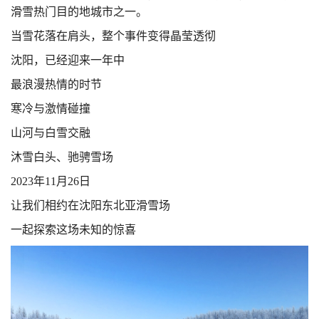
滑雪热门目的地城市之一。
当雪花落在肩头，整个事件变得晶莹透彻
沈阳，已经迎来一年中
最浪漫热情的时节
寒冷与激情碰撞
山河与白雪交融
沐雪白头、驰骋雪场
2023
年
11
月
26
日
让我们相约在沈阳东北亚滑雪场
一起探索这场未知的惊喜