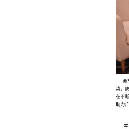
会前
势，
在不
助力
本次