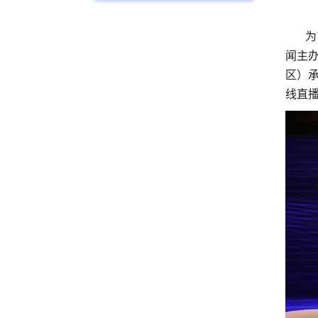
为了
闻主
区）承
线直