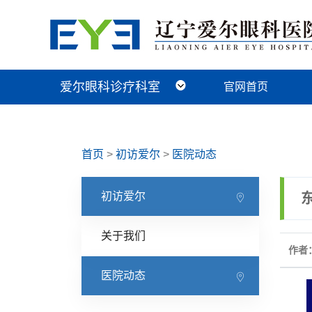
爱尔眼科诊疗科室
官网首页
近视手术科
视光及小儿眼病科
白内障科
青光眼科
角膜眼表科
整形眼眶科
眼底病科
中医眼科
首页
>
初访爱尔
>
医院动态
初访爱尔
关于我们
作者
医院动态