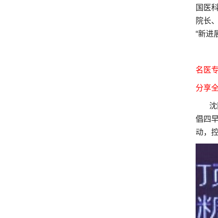
国医
院长
“新进
名医
分享
沈阳
倡四
动，