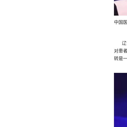
中国
辽宁
对患
转是