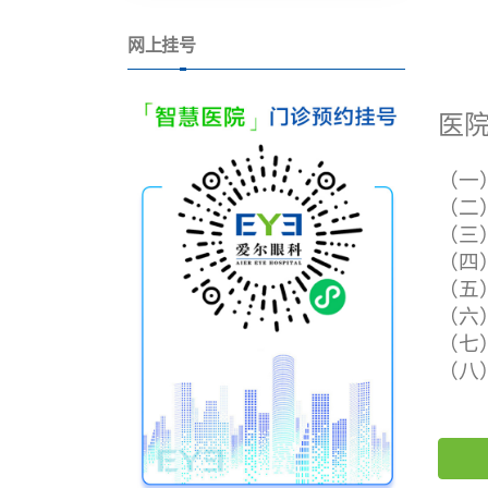
网上挂号
医院
（一
（二
（三
（四
（五
（六
（七
（八