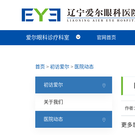
爱尔眼科诊疗科室
官网首页
近视手术科
视光及小儿眼病科
白内障科
青光眼科
角膜眼表科
整形眼眶科
眼底病科
中医眼科
首页
>
初访爱尔
>
医院动态
初访爱尔
关于我们
作者：
医院动态
更多