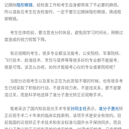
记摘除
隐形眼镜
，给检查工作和考生自身都带来了不必要的麻烦。
所以请各位考生在去检查时，一定不要忘记摘掉隐形眼镜，换成框
架眼镜。
考生在体检前，要注意充分的休息，避免因学习时间长，用眼过
度造成的视力短暂下降。
有近视眼的考生，很多专业都没法报考，公安院校、军事院校、
飞行技术、航海技术、烹饪与营养等等很多好的专业都不能报考，
很是可惜。该怎么办呢，如何才能报考心仪的专业或者院校呢？
当部分近视考生以及家长正在为此苦恼不堪的时候，也有很多考
生已经采取了积极的行动，不是背视力表，不是找关系，更不是蒙
混过关，而是科学地选择了准分子激光矫正近视眼手术。
笔者采访了国内知名屈光手术专家
孙同主任
表示，
准分子激光
矫
正近视手术二十年来的临床实践表明，该项手术是安全有效的。目
前我国的近视矫正手术技术和安全标准与国外水平保持同步。而且