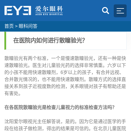
首页
>
眼科问答
在医院内如何进行散瞳验光？
散瞳验光有两个标准，一个是慢速散瞳验光，还有一种是快
速散瞳验光。医生对儿童验光药的选择非常慎重。六岁以下
的小孩不能用快速散瞳剂，6岁以上的孩子，有合并远视、
合并散光情况的，也不能用快速散瞳剂。散瞳方式的选择直
接关系到孩子近视度数的检测，关系眼镜对孩子有帮助还是
有害处。
在各医院散瞳验光是检查儿童视力的标准检查方法吗？
沈阳爱尔眼视光主任解答说，是的。因为它是通过医学的手
段在给孩子做检测，得出的结果是可信的。在北京儿童医院