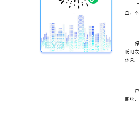
直，
眨眼
休息
懒腰