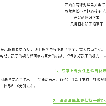
开始在网课海洋里如鱼得
虽然家长不再担心孩子学
但是的网课下来
又得担心孩子眼睛了
据爱尔眼科专家介绍，线上教学与线下教学不同，需要借助手机、电
殊时期，孩子的视力都面临着巨大的挑战。想保护好孩子的视力，
1、宅家上课要注意适当休
上网课也要适当作息，一节课结束后让孩子暂时离开电脑，放松眼
上，休息
5-10
分钟左右。
2、眼睛与屏幕要保持一臂距