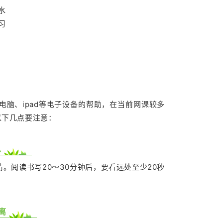
水
习
脑、ipad等电子设备的帮助，在当前网课较多
以下几点要注意：
息
睛。阅读书写
20
～
30
分钟后，要看远处至少
20
秒
离