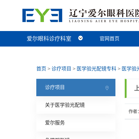
爱尔眼科诊疗科室
官网首页
近视手术科
视光及小儿眼病科
白内障科
青光眼科
角膜眼表科
整形眼眶科
眼底病科
中医眼科
首页
>
诊疗项目
>
医学验光配镜专科
>
医学验
诊疗项目
关于医学验光配镜
作者
爱尔服务