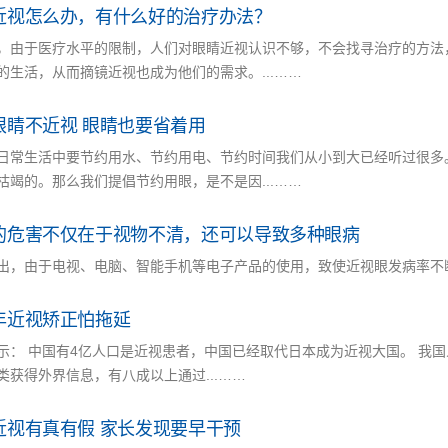
近视怎么办，有什么好的治疗办法？
，由于医疗水平的限制，人们对眼睛近视认识不够，不会找寻治疗的方法
的生活，从而摘镜近视也成为他们的需求。...……
眼睛不近视 眼睛也要省着用
日常生活中要节约用水、节约用电、节约时间我们从小到大已经听过很多
枯竭的。那么我们提倡节约用眼，是不是因...……
的危害不仅在于视物不清，还可以导致多种眼病
出，由于电视、电脑、智能手机等电子产品的使用，致使近视眼发病率不
年近视矫正怕拖延
示： 中国有4亿人口是近视患者，中国已经取代日本成为近视大国。 我国
类获得外界信息，有八成以上通过...……
近视有真有假 家长发现要早干预