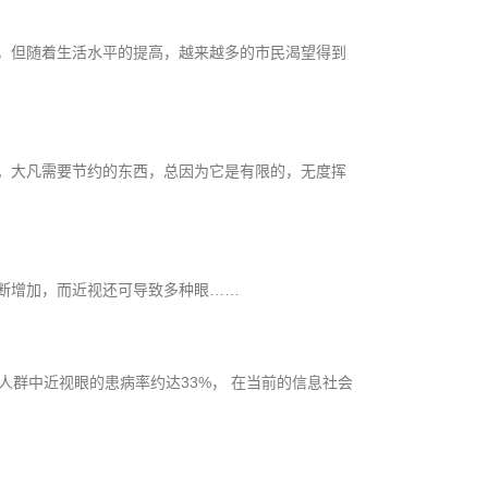
，但随着生活水平的提高，越来越多的市民渴望得到
。大凡需要节约的东西，总因为它是有限的，无度挥
断增加，而近视还可导致多种眼……
人群中近视眼的患病率约达33%， 在当前的信息社会