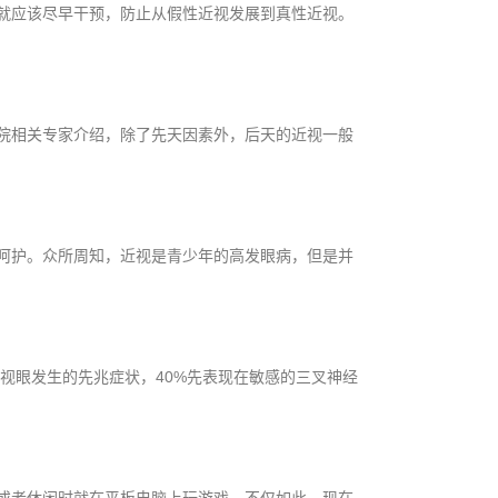
就应该尽早干预，防止从假性近视发展到真性近视。
院相关专家介绍，除了先天因素外，后天的近视一般
呵护。众所周知，近视是青少年的高发眼病，但是并
视眼发生的先兆症状，40%先表现在敏感的三叉神经