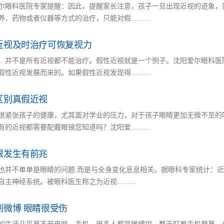
尔眼科医院专家提醒：因此，提醒家长注意，孩子一旦出现近视的迹象，
养、药物或者仪器等方式的治疗，只能对假...……
近视及时治疗可恢复视力
，并不是所有近视都不能治疗。假性近视就是一个例子。沈阳爱尔眼科医
假性近视发展而来的。如果假性近视发现得...……
区别真假近视
很紧张孩子的健康，尤其面对学业的压力，对于孩子眼睛更加无微不至的
有的近视都需要配戴眼镜您知道吗？沈阳爱...……
眼发生有前兆
也并不单单是眼睛的问题.而是与全身变化息息相关。据眼科专家统计：近
自主神经系统。被眼科医生称之为近视...……
刷微博 眼睛很受伤