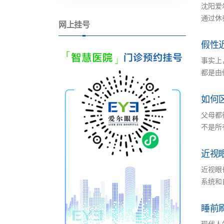
沈阳爱
通过休
网上挂号
假性
事实上
都是由
如何
父母都
不是所
近视
近视眼
系统和
睡前