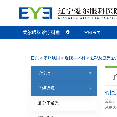
爱尔眼科诊疗科室
官网首页
近视手术科
视光及小儿眼病科
白内障科
青光眼科
角膜眼表科
整形眼眶科
眼底病科
中医眼科
首页
>
诊疗项目
>
近视手术科
>
近视及激光治
诊疗项目
了解近视
假性
近视是
准分子激光
就是说