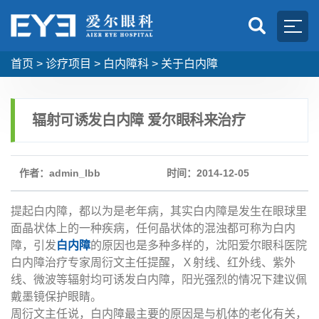
首页
>
诊疗项目
>
白内障科
>
关于白内障
辐射可诱发白内障 爱尔眼科来治疗
作者：admin_lbb
时间：2014-12-05
提起白内障，都以为是老年病，其实白内障是发生在眼球里
面晶状体上的一种疾病，任何晶状体的混浊都可称为白内
障，引发
白内障
的原因也是多种多样的，沈阳爱尔眼科医院
白内障治疗专家周衍文主任提醒，Ｘ射线、红外线、紫外
线、微波等辐射均可诱发白内障，阳光强烈的情况下建议佩
戴墨镜保护眼睛。
周衍文主任说，白内障最主要的原因是与机体的老化有关，