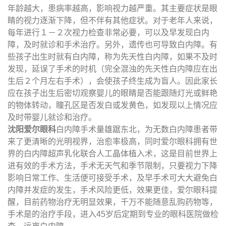
年龄越大，患病率越高，影响视力越严重。其主要症状是眼
睛的视力逐渐下降，但不伴有其他症状。对于老年人来说，
每年进行１－２次视力检查非常必要，可以及早发现白内
障，及时就诊和手术治疗。另外，遗传也可导致白内障。有
些孩子出生时就有白内障，称为先天性白内障，如果不及时
发现，延误了手术的时机（完全混浊的先天性白内障应在出
生后２个月左右手术），会使孩子终生成为盲人。因此家长
应在孩子出生后密切观察婴儿的眼睛是否能跟随灯光或鲜艳
的物体转动，瞳孔区是否发白或发黄色，如发现以上情况应
及时带婴儿就诊和治疗。
沈阳爱尔眼科
白内障手术量雄踞东北，为无数白内障患者带
来了更清晰的光明视界，治愈率极高，同时爱尔眼科拥有世
界的白内障超声乳化联合人工晶体植入术，这是目前世界上
进有效的手术方法，手术无天气和季节限制，只要视力下降
影响日常工作、生活便可接受手术，及早手术可大大避免白
内障并发症的发生，手术风险更低，效果更佳，爱尔眼科提
醒，目前药物治疗无明显效果，千万不能随意乱购药物等，
手术是的治疗手段，进入45岁后定期到专业的眼科医院做检