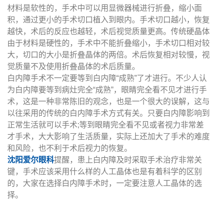
材料是软性的，手术中可以用显微器械进行折叠，缩小面
积，通过更小的手术切口植入到眼内。手术切口越小，恢复
越快，术后的反应也越轻，术后视觉质量更高。传统硬晶体
由于材料是硬性的，手术中不能折叠缩小，手术切口相对较
大，切口的大小是折叠晶体的两倍。术后恢复相对较慢，视
觉质量不及使用折叠晶体的术后质量。
白内障手术不一定要等到白内障“成熟”了才进行。不少人认
为白内障要等到病灶完全“成熟”，眼睛完全看不见才进行手
术，这是一种非常陈旧的观念，也是一个很大的误解，这与
以往采用的传统的白内障手术方式有关。只要白内障影响到
正常生活就可以手术;等到眼睛完全看不见或者视力非常差
才手术，大大影响了生活质量，实际上还加大了手术的难度
和风险，也不利于术后视力的恢复。
沈阳爱尔眼科
提醒，患上白内障及时采取手术治疗非常关
键，手术应该采用什么样的人工晶体也是有着科学的区别
的，大家在选择白内障手术时，一定要注意人工晶体的选
择。