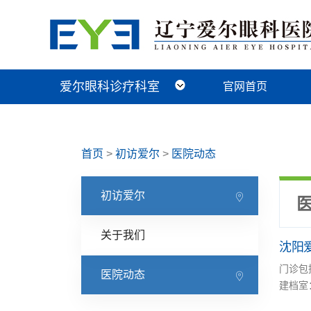
爱尔眼科诊疗科室
官网首页
近视手术科
视光及小儿眼病科
白内障科
青光眼科
角膜眼表科
整形眼眶科
眼底病科
中医眼科
首页
>
初访爱尔
>
医院动态
初访爱尔
关于我们
沈阳
门诊包
医院动态
建档室