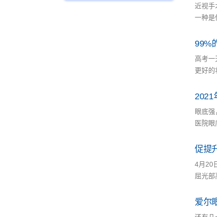
近视手
一种是
99
高考一
更好的
20
眼底强
医院眼
促提
4月2
屈光部
爱尔