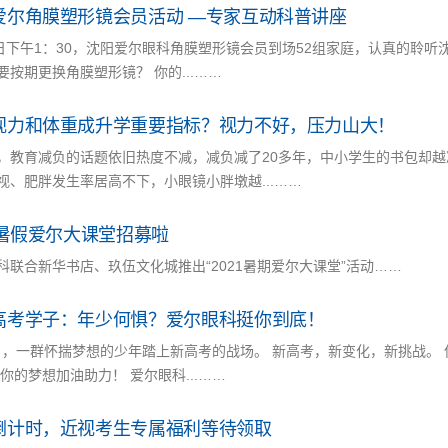
爱尔角膜塑形镜会员活动 —专家互动科普讲座
1日下午1：30，沈阳爱尔眼科角膜塑形镜会员到场52组家庭，认真的聆
要按期更换角膜塑形镜？ 你的...……
视力和体重成升学重要指标？视力不好，压力山大！
，教育减负的话题依旧热度不减，减负减了20多年，中小学生的书包却
视、肥胖发生率居高不下，小眼镜小胖墩越...……
21暑假爱尔大课堂招募啦
科联合新华书店、玖伍文化城推出“2021暑期爱尔大课堂”活动……
高考学子：年少何惧？爱尔眼科挺你到底！
7日，一群怀揣梦想的少年踏上新高考的战场。 新高考，新变化，新挑战。
为你的梦想加油助力！ 爱尔眼科...……
倒计时，近视考生专属福利等待领取