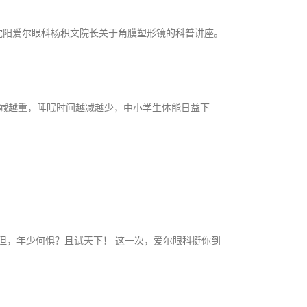
听沈阳爱尔眼科杨积文院长关于角膜塑形镜的科普讲座。
越减越重，睡眠时间越减越少，中小学生体能日益下
 但，年少何惧？且试天下！ 这一次，爱尔眼科挺你到