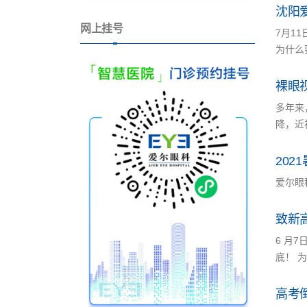
沈阳
网上挂号
7月1
为什么
裸眼
多年来
降，近
20
爱尔眼
致新
6 月
底！ 
高考