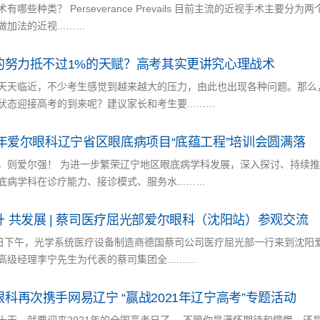
术有哪些种类？ Perseverance Prevails 目前主流的近视手术
做加法的近视...……
%的努力抵不过1%的天赋？高考其实更讲究心理战术
天天临近，不少考生感觉到越来越大的压力，由此也出现各种问题。那么
状态迎接高考的到来呢？建议家长和考生要...……
21年爱尔眼科辽宁省区眼底病项目“底蕴工程”培训会圆满落
，则爱尔强！ 为进一步繁荣辽宁地区眼底病学科发展，深入探讨、持续
底病学科在诊疗能力、接诊模式、服务水...……
升 共发展 | 蔡司医疗屈光部爱尔眼科（沈阳站）参观交流
0日下午，光学系统医疗设备制造商德国蔡司公司医疗屈光部一行来到沈阳
高级经理李宁先生为代表的蔡司集团全...……
眼科再次携手网易辽宁 “赢战2021年辽宁高考”专题活动